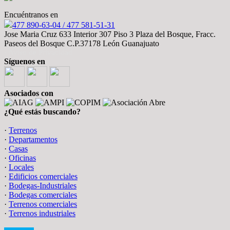
Encuéntranos en
477 890-63-04 / 477 581-51-31
Jose Maria Cruz 633 Interior 307 Piso 3 Plaza del Bosque, Fracc.
Paseos del Bosque C.P.37178 León Guanajuato
· Aviso de Privacidad
Síguenos en
Asociados con
¿Qué estás buscando?
·
Terrenos
·
Departamentos
·
Casas
·
Oficinas
·
Locales
·
Edificios comerciales
·
Bodegas-Industriales
·
Bodegas comerciales
·
Terrenos comerciales
·
Terrenos industriales