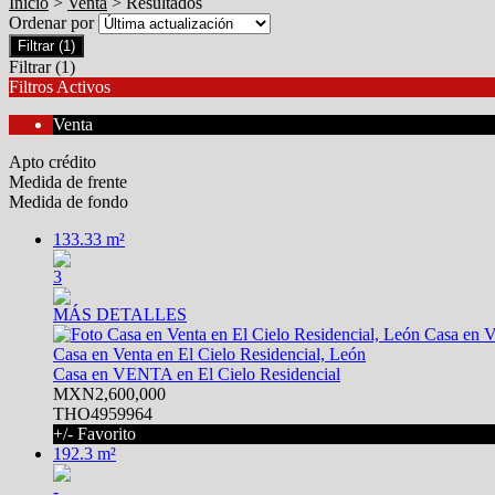
Inicio
>
Venta
> Resultados
Ordenar por
Filtrar
(1)
Filtrar
(1)
Filtros Activos
Venta
Apto crédito
Medida de frente
Medida de fondo
133.33 m²
3
MÁS DETALLES
Casa en Venta en El Cielo Residencial, León
Casa en VENTA en El Cielo Residencial
MXN2,600,000
THO4959964
+/- Favorito
192.3 m²
-