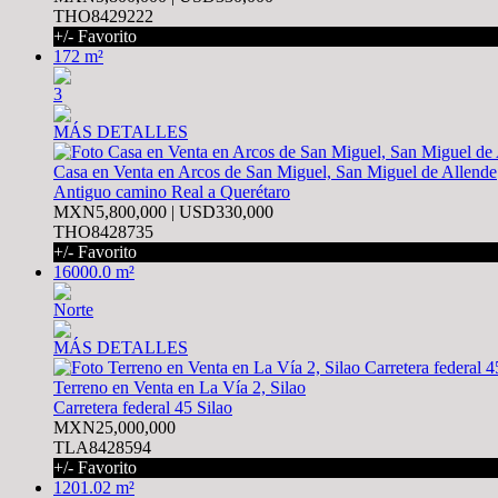
THO8429222
+/- Favorito
172 m²
3
MÁS DETALLES
Casa en Venta en Arcos de San Miguel, San Miguel de Allende
Antiguo camino Real a Querétaro
MXN5,800,000 | USD330,000
THO8428735
+/- Favorito
16000.0 m²
Norte
MÁS DETALLES
Terreno en Venta en La Vía 2, Silao
Carretera federal 45 Silao
MXN25,000,000
TLA8428594
+/- Favorito
1201.02 m²