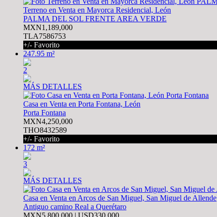
Terreno en Venta en Mayorca Residencial, León
PALMA DEL SOL FRENTE AREA VERDE
MXN1,189,000
TLA7586753
+/- Favorito
247.95 m²
2
MÁS DETALLES
Casa en Venta en Porta Fontana, León
Porta Fontana
MXN4,250,000
THO8432589
+/- Favorito
172 m²
3
MÁS DETALLES
Casa en Venta en Arcos de San Miguel, San Miguel de Allende
Antiguo camino Real a Querétaro
MXN5,800,000 | USD330,000