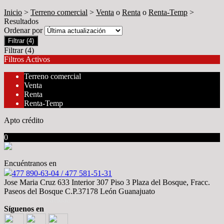
Inicio
>
Terreno comercial
>
Venta
o
Renta
o
Renta-Temp
>
Resultados
Ordenar por
Filtrar
(4)
Filtrar
(4)
Filtros Activos
Terreno comercial
Venta
Renta
Renta-Temp
Apto crédito
0
No hubo resultados para su búsqueda
Encuéntranos en
477 890-63-04 / 477 581-51-31
Jose Maria Cruz 633 Interior 307 Piso 3 Plaza del Bosque, Fracc.
Paseos del Bosque C.P.37178 León Guanajuato
· Aviso de Privacidad
Síguenos en